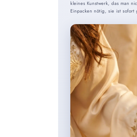
l
kleines Kunstwerk, das man ni
e
Einpacken nötig, sie ist sofort
c
o
n
t
e
n
t