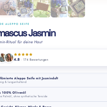
DE ALEPPO SEIFE
ascus Jasmin
min-Ritual für deine Haut
4.8
· 174 Bewertungen
fümierte Aleppo Seife mit Jasminduft
mig & langanhaltend
s 100% Olivenöl
e Palmöl, ohne synthetische Tenside
 Gesicht, Körper, Hände & Rasur