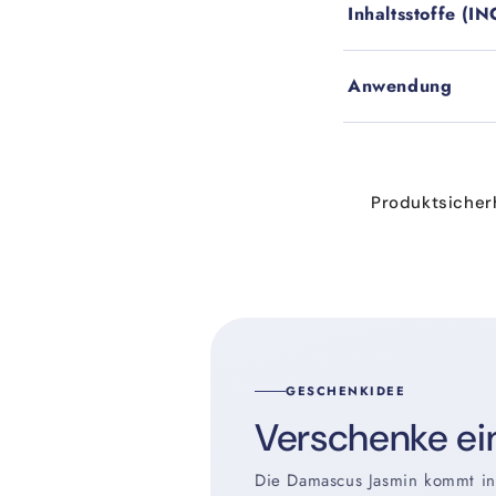
Inhaltsstoffe (IN
Anwendung
C
Produktsicher
o
l
l
a
p
s
GESCHENKIDEE
Verschenke e
i
b
Die Damascus Jasmin kommt in