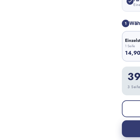
Eine
Wähl
1
Einzels
1 Seife
14,90
39
3 Seif