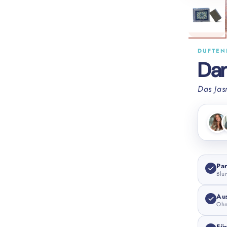
DUFTEN
Dam
Das Jas
Par
Blu
Au
Ohn
Für