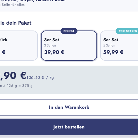
 Seife für alles
e dein Paket
BELIEBT
20% SPAREN
tück
3er Set
5er Set
3 Seifen
5 Seifen
 €
39,90 €
59,99 €
,90 €
106,40 € / kg
en à 125 g = 375 g
In den Warenkorb
Jetzt bestellen