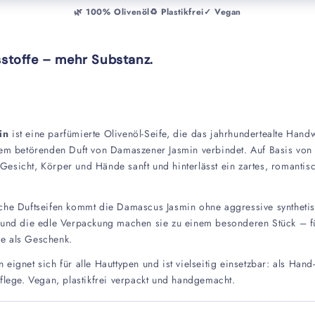
🌿 100% Olivenöl
♻️ Plastikfrei
✓ Vegan
sstoffe – mehr Substanz.
in
ist eine parfümierte Olivenöl-Seife, die das jahrhundertealte Hand
dem betörenden Duft von Damaszener Jasmin verbindet. Auf Basis von
ie Gesicht, Körper und Hände sanft und hinterlässt ein zartes, romanti
che Duftseifen kommt die Damascus Jasmin ohne aggressive synthetis
 und die edle Verpackung machen sie zu einem besonderen Stück – fü
e als Geschenk.
eignet sich für alle Hauttypen und ist vielseitig einsetzbar: als Hand
flege. Vegan, plastikfrei verpackt und handgemacht.