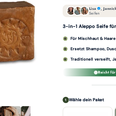
Lisa
, Jannic
Seifen
3-in-1 Aleppo Seife fü
Für Mischhaut & Haare
Ersetzt Shampoo, Dus
Traditionell verseift, 
Reicht f
Wähle dein Paket
1