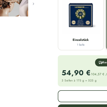
Einzelstück
1 Seife
Kos
54,90 €
104,57 € 
3 Seifen à 175 g = 525 g