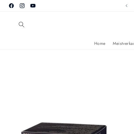
Direkt
Kostenloser Versand ab 49€
zum
Facebook
Instagram
YouTube
Inhalt
Home
Meistverkau
Zu
Produktinformationen
springen