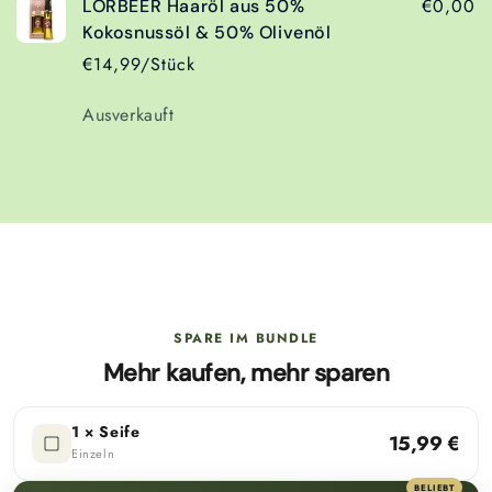
€0,00
LORBEER Haaröl aus 50%
Kokosnussöl & 50% Olivenöl
€14,99/Stück
Anzahl
Ausverkauft
Wird
geladen ...
SPARE IM BUNDLE
Mehr kaufen, mehr sparen
1 × Seife
15,99 €
Einzeln
BELIEBT