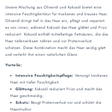
Haaröl
Haaröl
aus
aus
Unsere Mischung aus Olivenöl und Kokosöl bietet eine
50%
50%
intensive Feuchtigkeitskur für trockenes und krauses Haar.
Kokosnussöl
Kokosnussöl
Olivenöl dringt tief in das Haar ein, pflegt und repariert
&amp;
&amp;
es von innen, während Kokosöl das Haar glättet und Frizz
50%
50%
Olivenöl
Olivenöl
reduziert. Kokosöl enthält mittelkettige Fettsäuren, die das
Haar tiefenwirksam nähren und vor Proteinverlust
schützen. Diese Kombination macht das Haar seidig glatt
und verleiht ihm einen natürlichen Glanz.
Vorteile:
Intensive Feuchtigkeitspflege:
Versorgt trockenes
Haar mit tiefer Feuchtigkeit.
Glättung:
Kokosöl reduziert Frizz und macht das
Haar geschmeidig.
Schutz:
Beugt Proteinverlust vor und schützt die
Haarstruktur.