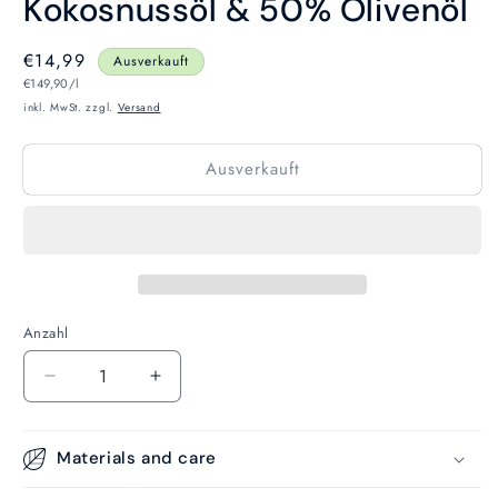
Kokosnussöl & 50% Olivenöl
Normaler
€14,99
Ausverkauft
Grundpreis
Preis
€149,90/l
inkl. MwSt. zzgl.
Versand
Ausverkauft
Anzahl
Anzahl
Verringere
Erhöhe
die
die
Menge
Menge
für
für
Materials and care
LORBEER
LORBEER