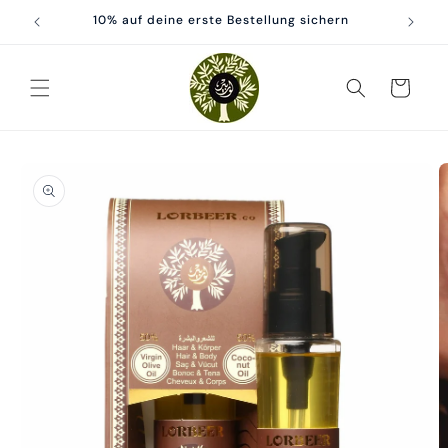
Direkt
zum
10% auf deine erste Bestellung sichern
Inhalt
Warenkorb
oduktinformationen
ringen