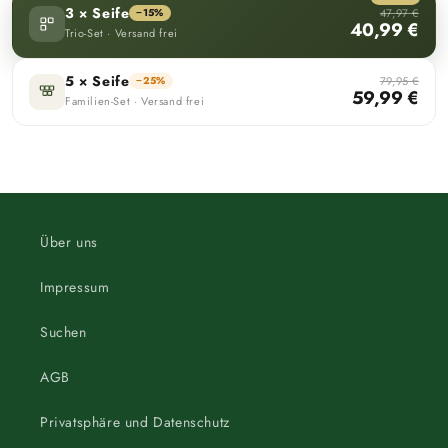
3 × Seife
−15%
47,97 €
40,99 €
Trio-Set · Versand frei
5 × Seife
−25%
79,95 €
59,99 €
Familien-Set · Versand frei
Über uns
Impressum
Suchen
AGB
Privatsphäre und Datenschutz