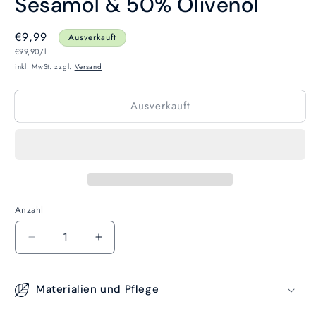
Sesamöl & 50% Olivenöl
Normaler
€9,99
Ausverkauft
Grundpreis
Preis
€99,90/l
inkl. MwSt. zzgl.
Versand
Ausverkauft
Anzahl
Anzahl
Verringere
Erhöhe
die
die
Menge
Menge
für
für
Materialien und Pflege
LORBEER
LORBEER