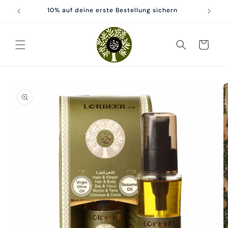
Direkt
zum
10% auf deine erste Bestellung sichern
Inhalt
Warenkorb
oduktinformationen
ringen