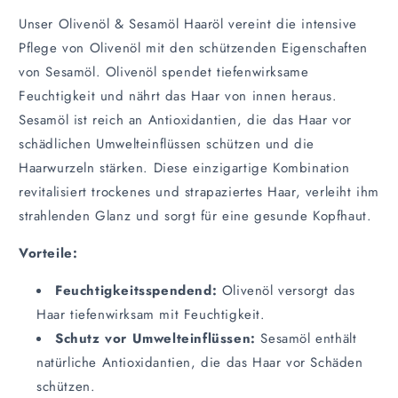
Haaröl
Haaröl
aus
aus
Unser Olivenöl & Sesamöl Haaröl vereint die intensive
50%
50%
Pflege von Olivenöl mit den schützenden Eigenschaften
Sesamöl
Sesamöl
von Sesamöl. Olivenöl spendet tiefenwirksame
&amp;
&amp;
Feuchtigkeit und nährt das Haar von innen heraus.
50%
50%
Olivenöl
Olivenöl
Sesamöl ist reich an Antioxidantien, die das Haar vor
schädlichen Umwelteinflüssen schützen und die
Haarwurzeln stärken. Diese einzigartige Kombination
revitalisiert trockenes und strapaziertes Haar, verleiht ihm
strahlenden Glanz und sorgt für eine gesunde Kopfhaut.
Vorteile:
Feuchtigkeitsspendend:
Olivenöl versorgt das
Haar tiefenwirksam mit Feuchtigkeit.
Schutz vor Umwelteinflüssen:
Sesamöl enthält
natürliche Antioxidantien, die das Haar vor Schäden
schützen.