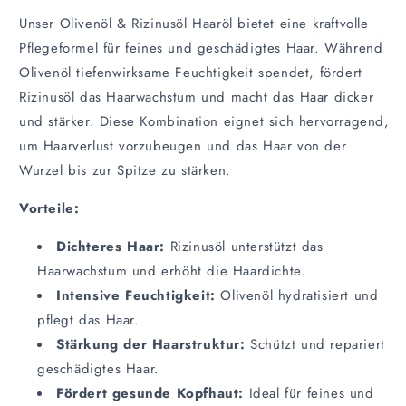
aus
aus
Unser Olivenöl & Rizinusöl Haaröl bietet eine kraftvolle
50%
50%
Rizinusöl
Rizinusöl
Pflegeformel für feines und geschädigtes Haar. Während
&amp;
&amp;
Olivenöl tiefenwirksame Feuchtigkeit spendet, fördert
50%
50%
Rizinusöl das Haarwachstum und macht das Haar dicker
Olivenöl
Olivenöl
und stärker. Diese Kombination eignet sich hervorragend,
um Haarverlust vorzubeugen und das Haar von der
Wurzel bis zur Spitze zu stärken.
Vorteile:
Dichteres Haar:
Rizinusöl unterstützt das
Haarwachstum und erhöht die Haardichte.
Intensive Feuchtigkeit:
Olivenöl hydratisiert und
pflegt das Haar.
Stärkung der Haarstruktur:
Schützt und repariert
geschädigtes Haar.
Fördert gesunde Kopfhaut:
Ideal für feines und