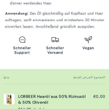
dünner werdendes Haar.
Anwendung:
Das Öl gleichmäßig auf Kopfhaut und Haar
auftragen, sanft einmassieren und mindestens 30 Minuten
einwirken lassen. Anschließend gründlich ausspülen.
Schneller
Schneller
Vegan
Support
Versand
المجموع الفرعي للمنتج
منتج
سلة
التسوق
الخاصة
€0,00
LORBEER Haaröl aus 50% Rizinusöl
بك
& 50% Olivenöl