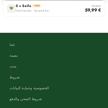
5 × Seife
−25%
79,95 €
59,99 €
Familien-Set · Versand frei
عننا
بصمة
بحث
شروط
الخصوصية وحماية البيانات
شروط الشحن والدفع