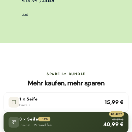
€14,99 /قطعة
رقم
نفذ
جاري
التحميل...
SPARE IM BUNDLE
Mehr kaufen, mehr sparen
1 × Seife
15,99 €
Einzeln
BELIEBT
3 × Seife
−15%
47,97 €
40,99 €
Trio-Set · Versand frei