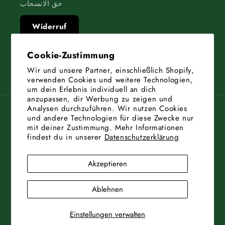
حق الانسحاب
Widerruf
Cookie-Zustimmung
Wir und unsere Partner, einschließlich Shopify,
يوتيوب
انستغرام
فيسبوك
verwenden Cookies und weitere Technologien,
um dein Erlebnis individuell an dich
anzupassen, dir Werbung zu zeigen und
Analysen durchzuführen. Wir nutzen Cookies
البلد/المنطقة
und andere Technologien für diese Zwecke nur
mit deiner Zustimmung. Mehr Informationen
ألمانيا | EUR €
findest du in unserer
Datenschutzerklärung
طرق
Akzeptieren
الدفع
Ablehnen
مدعوم من شوبيفاي
LORBEER
© 2026,
شحنة
شروط
حماية البيانات
Einstellungen verwalten
Cookie-Einstellungen
معلومات الاتصال
حق الانسحاب
بصمة